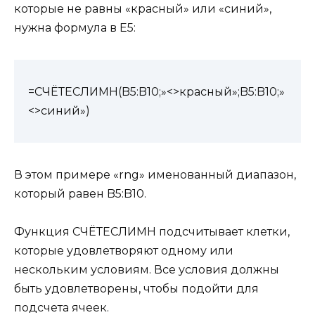
которые не равны «красный» или «синий»,
нужна формула в Е5:
=СЧЁТЕСЛИМН(B5:B10;»<>красный»;B5:B10;»
<>синий»)
В этом примере «rng» именованный диапазон,
который равен B5:B10.
Функция СЧЁТЕСЛИМН подсчитывает клетки,
которые удовлетворяют одному или
нескольким условиям. Все условия должны
быть удовлетворены, чтобы подойти для
подсчета ячеек.