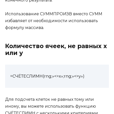
конечного результата.
Использование СУММПРОИЗВ вместо СУММ
избавляет от необходимости использовать
формулу массива.
Количество ячеек, не равных х
или у
=СЧЁТЕСЛИМН(rng;»<>x»;rng;»<>y»)
Для подсчета клеток не равных тому или
иному, вы можете использовать функцию
СЧЁТЕСЛИМН с несколькими критериями.