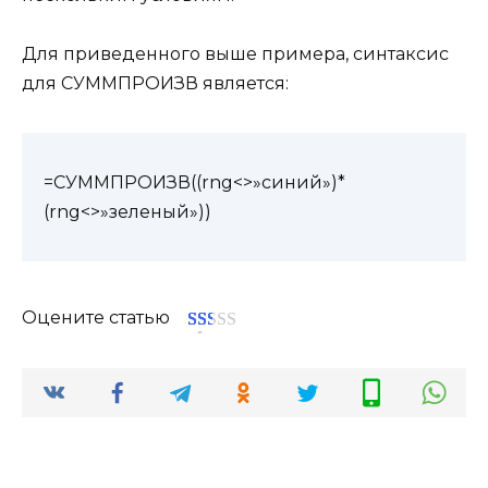
Для приведенного выше примера, синтаксис
для СУММПРОИЗВ является:
=СУММПРОИЗВ((rng<>»синий»)*
(rng<>»зеленый»))
Оцените статью