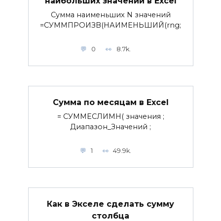
наибольших значений в Excel
Сумма наименьших N значений
=СУММПРОИЗВ(НАИМЕНЬШИЙ(rng;
0
8.7k.
Сумма по месяцам в Excel
= СУММЕСЛИМН( значения ;
Диапазон_Значений ;
1
49.9k.
Как в Экселе сделать сумму
столбца