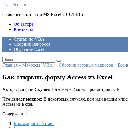
Skip
ExcelPedia.ru
to
Отборные статьи по MS Excel 2010/13/16
content
Об авторе
Контакты
Статьи по VBA
Сборник макросов
Обучение Excel
Search
for:
Главная
»
Макросы (VBA)
»
Сборник готовых макросов
»
Взаи
Как открыть форму Access из Excel
Автор
Дмитрий Якушев
На чтение
2 мин.
Просмотров
3.1k.
Что делает макрос:
В некоторых случаях, вам или вашим клие
Access из Excel.
Содержание
Как макрос работает