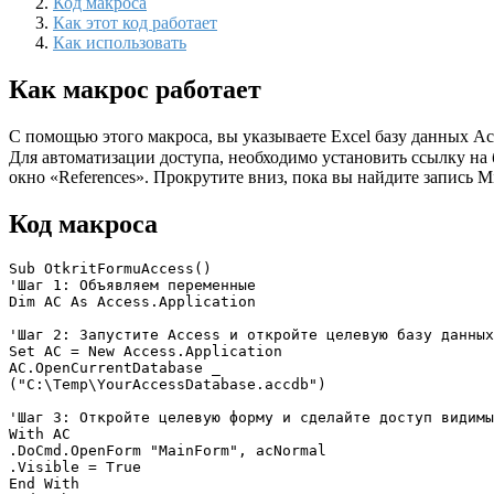
Код макроса
Как этот код работает
Как использовать
Как макрос работает
С помощью этого макроса, вы указываете Excel базу данных Ac
Для автоматизации доступа, необходимо установить ссылку на б
окно «References». Прокрутите вниз, пока вы найдите запись Mi
Код макроса
Sub OtkritFormuAccess()

'Шаг 1: Объявляем переменные

Dim AC As Access.Application

'Шаг 2: Запустите Access и откройте целевую базу данных

Set AC = New Access.Application

AC.OpenCurrentDatabase _

("C:\Temp\YourAccessDatabase.accdb")

'Шаг 3: Откройте целевую форму и сделайте доступ видимы
With AC

.DoCmd.OpenForm "MainForm", acNormal

.Visible = True

End With
