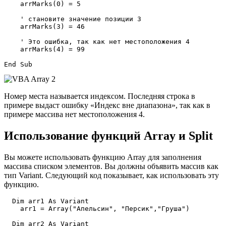
    arrMarks(0) = 5

    ' становите значение позиции 3

    arrMarks(3) = 46

    ' Это ошибка, так как нет местоположения 4

    arrMarks(4) = 99

Номер места называется индексом. Последняя строка в
примере выдаст ошибку «Индекс вне диапазона», так как в
примере массива нет местоположения 4.
Использование функций Array и Split
Вы можете использовать функцию Array для заполнения
массива списком элементов. Вы должны объявить массив как
тип Variant. Следующий код показывает, как использовать эту
функцию.
  Dim arr1 As Variant

    arr1 = Array("Апельсин", "Персик","Груша")

  Dim arr2 As Variant
