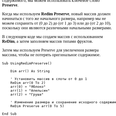
содержимого, мы можем использовать ключевое слово
Preserve
.
Когда мы используем
Redim Preserve
, новый массив должен
начинаться с того же начального размера, например мы не
можем сохранить от (0 до 2) до (от 1 до 3) или до (от 2 до 10),
поскольку они являются различными начальными размерами.
В следующем коде мы создаем массив с использованием
ReDim
, а затем заполняем массив типами фруктов.
Затем мы используем Preserve для увеличения размера
массива, чтобы не потерять оригинальное содержимое.
Sub UsingRedimPreserve()

    Dim arr() As String

    ' Установить массив в слоты от 0 до 1

    ReDim arr(0 To 2)

    arr(0) = "Яблоко"

    arr(1) = "Апельсин"

    arr(2) = "Груша"

    ' Изменение размера и сохранение исходного содержим
    ReDim Preserve arr(0 To 5)
