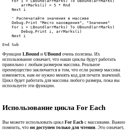
    For i = LBound(arrMarks) To UBound(arrMarks)

        arrMarks(i) = 5 * Rnd

    Next i

    ' Распечатайте значения в массиве

    Debug.Print "Место нахождения", "Значение"

    For i = LBound(arrMarks) To UBound(arrMarks)

        Debug.Print i, arrMarks(i)

    Next i

Функции
LBound
и
UBound
очень полезны. Их
использование означает, что наши циклы будут работать
правильно с любым размером массива. Реальное
преимущество заключается в том, что если размер массива
изменяется, нам не нужно менять код для печати значений.
Цикл будет работать для массива любого размера, пока вы
используете эти функции.
Использование цикла For Each
Вы можете использовать цикл
For Each
с массивами. Важно
помнить, что
он доступен только для чтения
. Это означает,