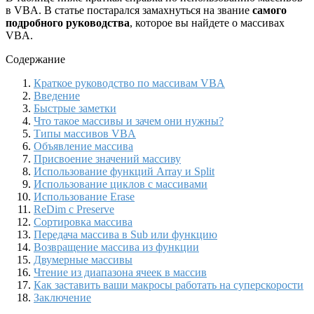
в VBA. В статье постарался замахнуться на звание
самого
подробного руководства
, которое вы найдете о массивах
VBA.
Содержание
Краткое руководство по массивам VBA
Введение
Быстрые заметки
Что такое массивы и зачем они нужны?
Типы массивов VBA
Объявление массива
Присвоение значений массиву
Использование функций Array и Split
Использование циклов с массивами
Использование Erase
ReDim с Preserve
Сортировка массива
Передача массива в Sub или функцию
Возвращение массива из функции
Двумерные массивы
Чтение из диапазона ячеек в массив
Как заставить ваши макросы работать на суперскорости
Заключение