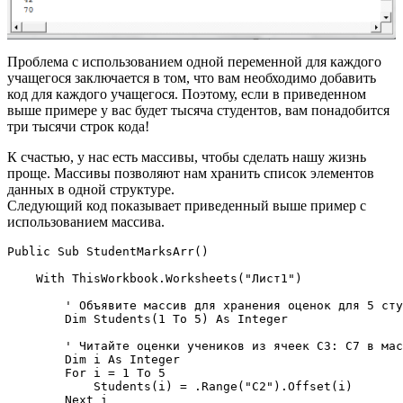
Проблема с использованием одной переменной для каждого
учащегося заключается в том, что вам необходимо добавить
код для каждого учащегося. Поэтому, если в приведенном
выше примере у вас будет тысяча студентов, вам понадобится
три тысячи строк кода!
К счастью, у нас есть массивы, чтобы сделать нашу жизнь
проще. Массивы позволяют нам хранить список элементов
данных в одной структуре.
Следующий код показывает приведенный выше пример с
использованием массива.
Public Sub StudentMarksArr()

    With ThisWorkbook.Worksheets("Лист1")

        ' Объявите массив для хранения оценок для 5 сту
        Dim Students(1 To 5) As Integer

        ' Читайте оценки учеников из ячеек C3: C7 в мас
        Dim i As Integer

        For i = 1 To 5

            Students(i) = .Range("C2").Offset(i)

        Next i
