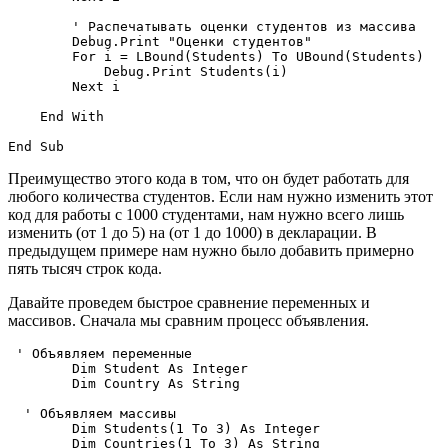
        ' Распечатывать оценки студентов из массива

        Debug.Print "Оценки студентов"

        For i = LBound(Students) To UBound(Students)

            Debug.Print Students(i)

        Next i

    End With

Преимущество этого кода в том, что он будет работать для
любого количества студентов. Если нам нужно изменить этот
код для работы с 1000 студентами, нам нужно всего лишь
изменить (от 1 до 5) на (от 1 до 1000) в декларации. В
предыдущем примере нам нужно было добавить примерно
пять тысяч строк кода.
Давайте проведем быстрое сравнение переменных и
массивов. Сначала мы сравним процесс объявления.
 ' Объявляем переменные

        Dim Student As Integer

        Dim Country As String

  ' Объявляем массивы

        Dim Students(1 To 3) As Integer
