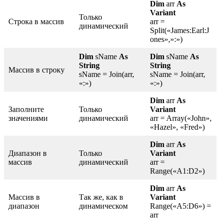
Dim
arr
As
Variant
Только
Строка в массив
arr =
динамический
Split(«James:Earl:J
ones»,»:»)
Dim
sName
As
Dim
sName
As
String
String
Массив в строку
sName = Join(arr,
sName = Join(arr,
«:»)
«:»)
Dim
arr
As
Заполните
Только
Variant
значениями
динамический
arr = Array(«John»,
«Hazel», «Fred»)
Dim
arr
As
Диапазон в
Только
Variant
массив
динамический
arr =
Range(«A1:D2»)
Dim
arr
As
Массив в
Так же, как в
Variant
диапазон
динамическом
Range(«A5:D6») =
arr