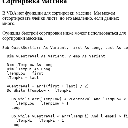
Сортировка массива
В VBA нет функции для сортировки массива. Мы можем
отсортировать ячейки листа, но это медленно, если данных
много.
Функция быстрой сортировки ниже может использоваться для
сортировки массива.
Sub QuickSort(arr As Variant, first As Long, last As Lo
  Dim vCentreVal As Variant, vTemp As Variant

  Dim lTempLow As Long

  Dim lTempHi As Long

  lTempLow = first

  lTempHi = last

  vCentreVal = arr((first + last) / 2)

  Do While lTempLow <= lTempHi

    Do While arr(lTempLow) < vCentreVal And lTempLow < 
      lTempLow = lTempLow + 1

    Loop

    Do While vCentreVal < arr(lTempHi) And lTempHi > fi
      lTempHi = lTempHi - 1

    Loop
