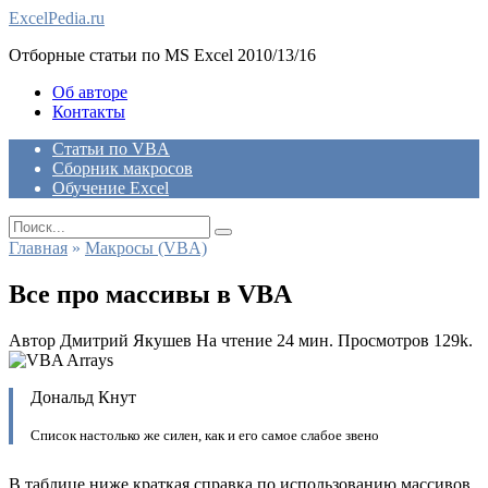
Skip
ExcelPedia.ru
to
Отборные статьи по MS Excel 2010/13/16
content
Об авторе
Контакты
Статьи по VBA
Сборник макросов
Обучение Excel
Search
for:
Главная
»
Макросы (VBA)
Все про массивы в VBA
Автор
Дмитрий Якушев
На чтение
24 мин.
Просмотров
129k.
Дональд Кнут
Список настолько же силен, как и его самое слабое звено
В таблице ниже краткая справка по использованию массивов