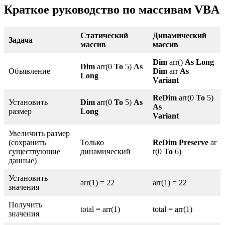
Краткое руководство по массивам VBA
Статический
Динамический
Задача
массив
массив
Dim
arr()
As Long
Dim
arr(0
To
5)
As
Объявление
Dim
arr
As
Long
Variant
ReDim
arr(0
To
5)
Установить
Dim
arr(0
To
5)
As
As
размер
Long
Variant
Увеличить размер
(сохранить
Только
ReDim
Preserve
ar
существующие
динамический
r(0
To
6)
данные)
Установить
arr(1) = 22
arr(1) = 22
значения
Получить
total = arr(1)
total = arr(1)
значения