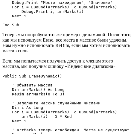
    Debug.Print "Место нахождения", "Значение"

    For i = LBound(arrMarks) To UBound(arrMarks)

        Debug.Print i, arrMarks(i)

    Next i

Теперь мы попробуем тот же пример с динамикой. После того,
как мы используем Erase, все места в массиве были удалены.
Нам нужно использовать ReDim, если мы хотим использовать
массив снова.
Если мы попытаемся получить доступ к членам этого
массива, мы получим ошибку «Индекс вне диапазона».
Public Sub EraseDynamic()

    ' Объявить массив

    Dim arrMarks() As Long

    ReDim arrMarks(0 To 3)

    ' Заполните массив случайными числами

    Dim i As Long

    For i = LBound(arrMarks) To UBound(arrMarks)

        arrMarks(i) = 5 * Rnd

    Next i

    ' arrMarks теперь освобожден. Места не существуют.
