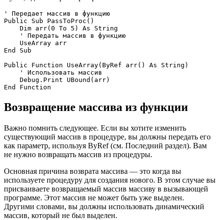
' Передает массив в функцию

Public Sub PassToProc()

    Dim arr(0 To 5) As String

    ' Передать массив в функцию

    UseArray arr

End Sub

Public Function UseArray(ByRef arr() As String)

    ' Использовать массив

    Debug.Print UBound(arr)

Возвращение массива из функции
Важно помнить следующее. Если вы хотите изменить
существующий массив в процедуре, вы должны передать его
как параметр, используя ByRef (см. Последний раздел). Вам
не нужно возвращать массив из процедуры.
Основная причина возврата массива — это когда вы
используете процедуру для создания нового. В этом случае вы
присваиваете возвращаемый массив массиву в вызывающей
программе. Этот массив не может быть уже выделен.
Другими словами, вы должны использовать динамический
массив, который не был выделен.