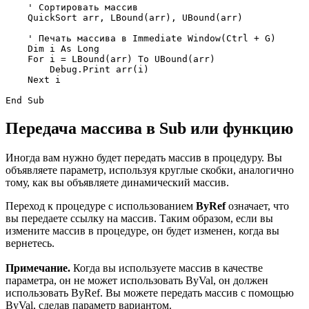
    ' Сортировать массив

    QuickSort arr, LBound(arr), UBound(arr)

    ' Печать массива в Immediate Window(Ctrl + G)

    Dim i As Long

    For i = LBound(arr) To UBound(arr)

        Debug.Print arr(i)

    Next i

Передача массива в Sub или функцию
Иногда вам нужно будет передать массив в процедуру. Вы
объявляете параметр, используя круглые скобки, аналогично
тому, как вы объявляете динамический массив.
Переход к процедуре с использованием
ByRef
означает, что
вы передаете ссылку на массив. Таким образом, если вы
измените массив в процедуре, он будет изменен, когда вы
вернетесь.
Примечание.
Когда вы используете массив в качестве
параметра, он не может использовать ByVal, он должен
использовать ByRef. Вы можете передать массив с помощью
ByVal, сделав параметр вариантом.