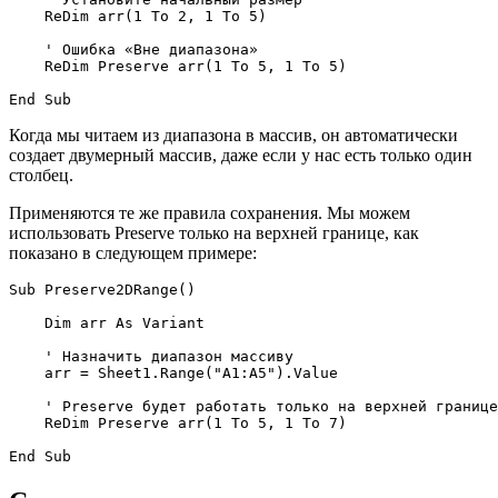
    ReDim arr(1 To 2, 1 To 5)

    ' Ошибка «Вне диапазона»

    ReDim Preserve arr(1 To 5, 1 To 5)

Когда мы читаем из диапазона в массив, он автоматически
создает двумерный массив, даже если у нас есть только один
столбец.
Применяются те же правила сохранения. Мы можем
использовать Preserve только на верхней границе, как
показано в следующем примере:
Sub Preserve2DRange()

    Dim arr As Variant

    ' Назначить диапазон массиву

    arr = Sheet1.Range("A1:A5").Value

    ' Preserve будет работать только на верхней границе

    ReDim Preserve arr(1 To 5, 1 To 7)
