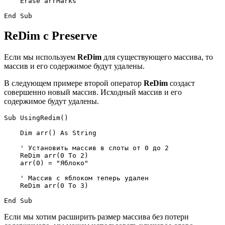
    Erase arrMarks

ReDim с Preserve
Если мы используем
ReDim
для существующего массива, то
массив и его содержимое будут удалены.
В следующем примере второй оператор
ReDim
создаст
совершенно новый массив. Исходный массив и его
содержимое будут удалены.
Sub UsingRedim()

    Dim arr() As String

    ' Установить массив в слоты от 0 до 2

    ReDim arr(0 To 2)

    arr(0) = "Яблоко"

    ' Массив с яблоком теперь удален

    ReDim arr(0 To 3)

Если мы хотим расширить размер массива без потери