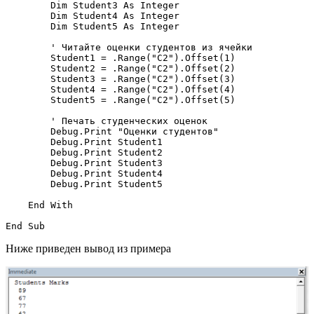
        Dim Student3 As Integer

        Dim Student4 As Integer

        Dim Student5 As Integer

        ' Читайте оценки студентов из ячейки

        Student1 = .Range("C2").Offset(1)

        Student2 = .Range("C2").Offset(2)

        Student3 = .Range("C2").Offset(3)

        Student4 = .Range("C2").Offset(4)

        Student5 = .Range("C2").Offset(5)

        ' Печать студенческих оценок

        Debug.Print "Оценки студентов"

        Debug.Print Student1

        Debug.Print Student2

        Debug.Print Student3

        Debug.Print Student4

        Debug.Print Student5

    End With

Ниже приведен вывод из примера