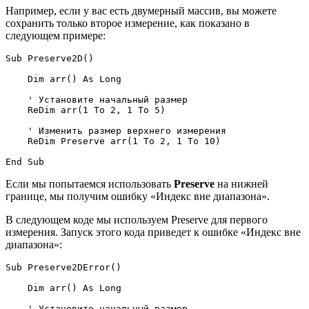
Например, если у вас есть двумерный массив, вы можете
сохранить только второе измерение, как показано в
следующем примере:
Sub Preserve2D()

    Dim arr() As Long

    ' Установите начальный размер

    ReDim arr(1 To 2, 1 To 5)

    ' Изменить размер верхнего измерения

    ReDim Preserve arr(1 To 2, 1 To 10)

Если мы попытаемся использовать
Preserve
на нижней
границе, мы получим ошибку «Индекс вне диапазона».
В следующем коде мы используем Preserve для первого
измерения. Запуск этого кода приведет к ошибке «Индекс вне
диапазона»:
Sub Preserve2DError()

    Dim arr() As Long

    ' Установите начальный размер
