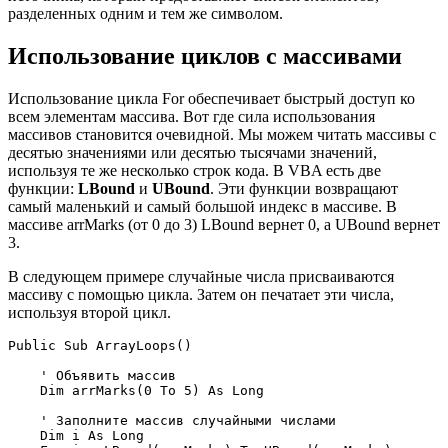
разделенных одним и тем же символом.
Использование циклов с массивами
Использование цикла For обеспечивает быстрый доступ ко
всем элементам массива. Вот где сила использования
массивов становится очевидной. Мы можем читать массивы с
десятью значениями или десятью тысячами значений,
используя те же несколько строк кода. В VBA есть две
функции:
LBound
и
UBound
. Эти функции возвращают
самый маленький и самый большой индекс в массиве. В
массиве arrMarks (от 0 до 3) LBound вернет 0, а UBound вернет
3.
В следующем примере случайные числа присваиваются
массиву с помощью цикла. Затем он печатает эти числа,
используя второй цикл.
Public Sub ArrayLoops()

    ' Объявить массив

    Dim arrMarks(0 To 5) As Long

    ' Заполните массив случайными числами

    Dim i As Long
