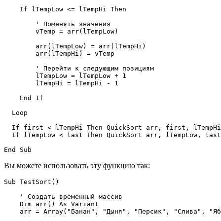
    If lTempLow <= lTempHi Then

        ' Поменять значения

        vTemp = arr(lTempLow)

        arr(lTempLow) = arr(lTempHi)

        arr(lTempHi) = vTemp

        ' Перейти к следующим позициям

        lTempLow = lTempLow + 1

        lTempHi = lTempHi - 1

    End If

  Loop

  If first < lTempHi Then QuickSort arr, first, lTempHi

  If lTempLow < last Then QuickSort arr, lTempLow, last

Вы можете использовать эту функцию так:
Sub TestSort()

    ' Создать временный массив

    Dim arr() As Variant

    arr = Array("Банан", "Дыня", "Персик", "Слива", "Яб