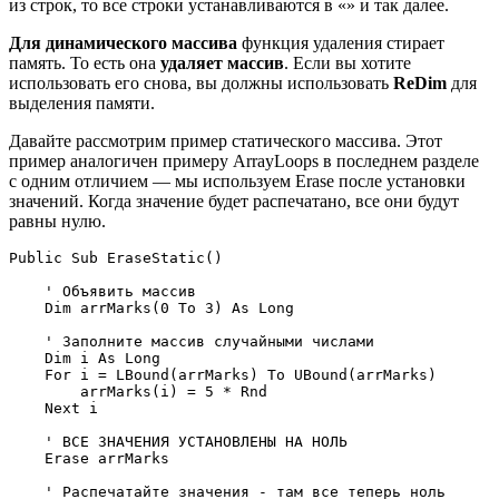
из строк, то все строки устанавливаются в «» и так далее.
Для динамического массива
функция удаления стирает
память. То есть она
удаляет массив
. Если вы хотите
использовать его снова, вы должны использовать
ReDim
для
выделения памяти.
Давайте рассмотрим пример статического массива. Этот
пример аналогичен примеру ArrayLoops в последнем разделе
с одним отличием — мы используем Erase после установки
значений. Когда значение будет распечатано, все они будут
равны нулю.
Public Sub EraseStatic()

    ' Объявить массив

    Dim arrMarks(0 To 3) As Long

    ' Заполните массив случайными числами

    Dim i As Long

    For i = LBound(arrMarks) To UBound(arrMarks)

        arrMarks(i) = 5 * Rnd

    Next i

    ' ВСЕ ЗНАЧЕНИЯ УСТАНОВЛЕНЫ НА НОЛЬ

    Erase arrMarks

    ' Распечатайте значения - там все теперь ноль
