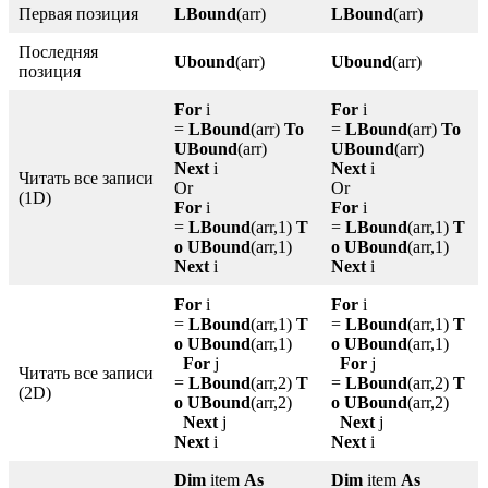
Первая позиция
LBound
(arr)
LBound
(arr)
Последняя
Ubound
(arr)
Ubound
(arr)
позиция
For
i
For
i
=
LBound
(arr)
To
=
LBound
(arr)
To
UBound
(arr)
UBound
(arr)
Next
i
Next
i
Читать все записи
Or
Or
(1D)
For
i
For
i
=
LBound
(arr,1)
T
=
LBound
(arr,1)
T
o UBound
(arr,1)
o UBound
(arr,1)
Next
i
Next
i
For
i
For
i
=
LBound
(arr,1)
T
=
LBound
(arr,1)
T
o UBound
(arr,1)
o UBound
(arr,1)
For
j
For
j
Читать все записи
=
LBound
(arr,2)
T
=
LBound
(arr,2)
T
(2D)
o UBound
(arr,2)
o UBound
(arr,2)
Next
j
Next
j
Next
i
Next
i
Dim
item
As
Dim
item
As