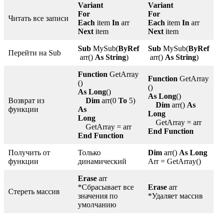
Variant
Variant
For
For
Читать все записи
Each
item
In
arr
Each
item
In
arr
Next
item
Next
item
Sub
MySub(
ByRef
Sub
MySub(
ByRef
Перейти на Sub
arr()
As String
)
arr()
As String
)
Function
GetArray
Function
GetArray
()
()
As Long
()
As Long
()
Возврат из
Dim
arr(0
To
5)
Dim
arr()
As
функции
As
Long
Long
GetArray = arr
GetArray = arr
End Function
End Function
Получить от
Только
Dim
arr()
As Long
функции
динамический
Arr = GetArray()
Erase
arr
*Сбрасывает все
Erase
arr
Стереть массив
значения по
*Удаляет массив
умолчанию