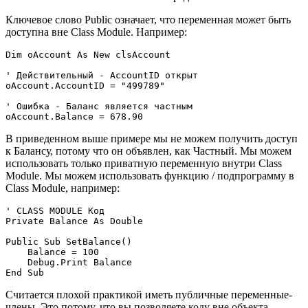
Ключевое слово Public означает, что переменная может быть
доступна вне Class Module. Например:
Dim oAccount As New clsAccount

' Действительный - AccountID открыт

oAccount.AccountID = "499789"

' Ошибка - Баланс является частным

В приведенном выше примере мы не можем получить доступ
к Балансу, потому что он объявлен, как Частный. Мы можем
использовать только приватную переменную внутри Class
Module. Мы можем использовать функцию / подпрограмму в
Class Module, например:
' CLASS MODULE Код

Private Balance As Double

Public Sub SetBalance()

    Balance = 100

    Debug.Print Balance

Считается плохой практикой иметь публичные переменные-
члены. Это потому, что вы позволяете коду вне объекта