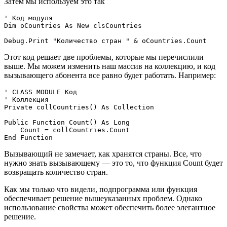
Затем мы используем это так
' Код модуля

Dim oCountries As New clsCountries

Этот код решает две проблемы, которые мы перечислили
выше. Мы можем изменить наш массив на коллекцию, и код
вызывающего абонента все равно будет работать. Например:
' CLASS MODULE Код

' Коллекция

Private collCountries() As Collection

Public Function Count() As Long

    Count = collCountries.Count

Вызывающий не замечает, как хранятся страны. Все, что
нужно знать вызывающему — это то, что функция Count будет
возвращать количество стран.
Как мы только что видели, подпрограмма или функция
обеспечивает решение вышеуказанных проблем. Однако
использование свойства может обеспечить более элегантное
решение.