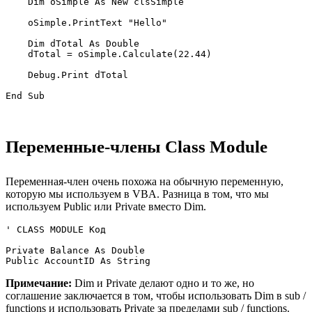
    Dim oSimple As New clsSimple

    oSimple.PrintText "Hello"

    Dim dTotal As Double

    dTotal = oSimple.Calculate(22.44)

    Debug.Print dTotal

Переменные-члены Class Module
Переменная-член очень похожа на обычную переменную,
которую мы используем в VBA. Разница в том, что мы
используем Public или Private вместо Dim.
' CLASS MODULE Код

Private Balance As Double

Примечание:
Dim и Private делают одно и то же, но
соглашение заключается в том, чтобы использовать Dim в sub /
functions и использовать Private за пределами sub / functions.