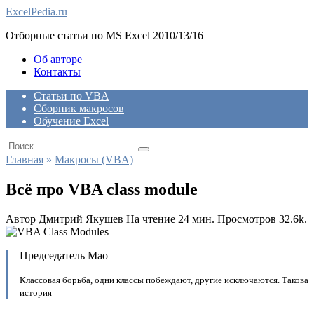
Skip
ExcelPedia.ru
to
Отборные статьи по MS Excel 2010/13/16
content
Об авторе
Контакты
Статьи по VBA
Сборник макросов
Обучение Excel
Search
for:
Главная
»
Макросы (VBA)
Всё про VBA class module
Автор
Дмитрий Якушев
На чтение
24 мин.
Просмотров
32.6k.
Председатель Мао
Классовая борьба, одни классы побеждают, другие исключаются. Такова
история