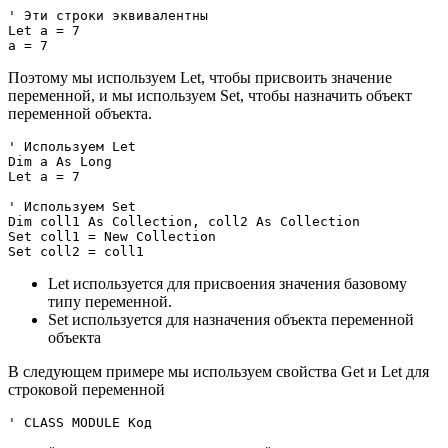
' Эти строки эквивалентны

Let a = 7

Поэтому мы используем Let, чтобы присвоить значение
переменной, и мы используем Set, чтобы назначить объект
переменной объекта.
' Используем Let

Dim a As Long

Let a = 7

' Используем Set

Dim coll1 As Collection, coll2 As Collection

Set coll1 = New Collection

Let используется для присвоения значения базовому
типу переменной.
Set используется для назначения объекта переменной
объекта
В следующем примере мы используем свойства Get и Let для
строковой переменной
' CLASS MODULE Код
