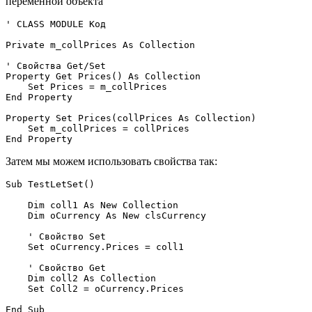
переменной объекта
' CLASS MODULE Код

Private m_collPrices As Collection

' Свойства Get/Set 

Property Get Prices() As Collection

    Set Prices = m_collPrices 

End Property

Property Set Prices(collPrices As Collection)

    Set m_collPrices = collPrices

Затем мы можем использовать свойства так:
Sub TestLetSet()

    Dim coll1 As New Collection

    Dim oCurrency As New clsCurrency

    ' Свойство Set 

    Set oCurrency.Prices = coll1

    ' Свойство Get 

    Dim coll2 As Collection 

    Set Coll2 = oCurrency.Prices
