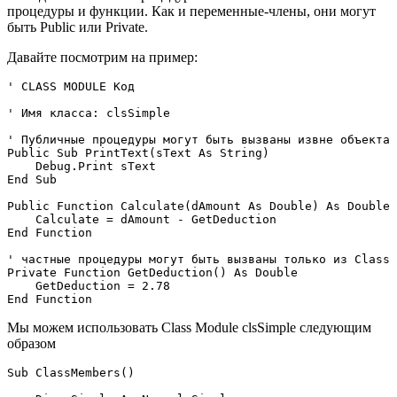
процедуры и функции. Как и переменные-члены, они могут
быть Public или Private.
Давайте посмотрим на пример:
' CLASS MODULE Код

' Имя класса: clsSimple

' Публичные процедуры могут быть вызваны извне объекта

Public Sub PrintText(sText As String)

    Debug.Print sText

End Sub

Public Function Calculate(dAmount As Double) As Double

    Calculate = dAmount - GetDeduction

End Function

' частные процедуры могут быть вызваны только из Class 
Private Function GetDeduction() As Double

    GetDeduction = 2.78

Мы можем использовать Class Module clsSimple следующим
образом
Sub ClassMembers()
