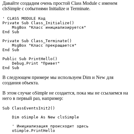
Давайте создадим очень простой Class Module с именем
clsSimple с событиями Initialize и Terminate.
' CLASS MODULE Код

Private Sub Class_Initialize()

    MsgBox "Класс инициализируется"

End Sub

Private Sub Class_Terminate()

    MsgBox "Класс прекращается"

End Sub

Public Sub PrintHello()

    Debug.Print "Привет"

В следующем примере мы используем Dim и New для
создания объекта.
В этом случае oSimple не создается, пока мы не ссылаемся на
него в первый раз, например:
Sub ClassEventsInit2()

    Dim oSimple As New clsSimple

    ' Инициализация происходит здесь

    oSimple.PrintHello
