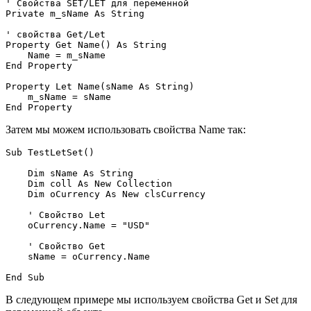
' Свойства SET/LET для переменной

Private m_sName As String

' свойства Get/Let

Property Get Name() As String

    Name = m_sName

End Property

Property Let Name(sName As String)

    m_sName = sName

Затем мы можем использовать свойства Name так:
Sub TestLetSet()

    Dim sName As String    

    Dim coll As New Collection

    Dim oCurrency As New clsCurrency

    ' Свойство Let 

    oCurrency.Name = "USD"

    ' Свойство Get 

    sName = oCurrency.Name

В следующем примере мы используем свойства Get и Set для