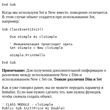
Когда мы используем Set и New вместе, поведение отличается.
В этом случае объект создается при использовании Set,
например:
Sub ClassEventsInit()

    Dim oSimple As clsSimple

    ' Инициализация происходит здесь

    Set oSimple = New clsSimple

    oSimple.PrintHello

Примечание:
Для получения дополнительной информации о
различиях между использованием New с Dim и
использованием New с Set см.
Тонкие различия Dim и Set
Как я уже говорил ранее, вы не можете передать параметр в
Initialize. Если вам нужно сделать это, вам нужна функция,
чтобы сначала создать объект.
' CLASS MODULE - clsSimple

Public Sub Init(Price As Double) 
