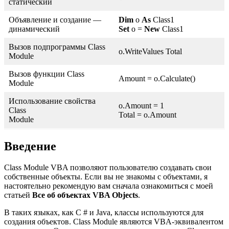
статический
Объявление и создание —
Dim
o
As
Class1
динамический
Set
o =
New
Class1
Вызов подпрограммы Class
o.WriteValues Total
Module
Вызов функции Class
Amount = o.Calculate()
Module
Использование свойства
o.Amount = 1
Class
Total = o.Amount
Module
Введение
Class Module VBA позволяют пользователю создавать свои
собственные объекты. Если вы не знакомы с объектами, я
настоятельно рекомендую вам сначала ознакомиться с моей
статьей
Все об объектах VBA Objects
.
В таких языках, как C # и Java, классы используются для
создания объектов. Class Module являются VBA-эквивалентом