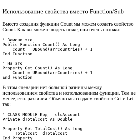
Использование свойства вместо Function/Sub
Вместо создания функции Count мы можем создать свойство
Count. Как вы можете видеть ниже, они очень похожи:
' Замени это 

Public Function Count() As Long

    Count = UBound(arrCountries) + 1

End Function

' На это

Property Get Count() As Long

    Count = UBound(arrCountries) + 1

В этом сценарии нет большой разницы между
использованием свойства и использованием функции. Тем не
менее, есть различия. Обычно мы создаем свойство Get и Let
так:
' CLASS MODULE Код - clsAccount

Private dTotalCost As Double

Property Get TotalCost() As Long

     TotalCost= dTotalCost 

End Property
