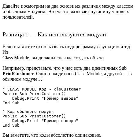
Давайте посмотрим на два основных различия между классом
и обычным модулем. Это часто вызывает путаницу у новых
пользователей.
Разница 1 — Как используются модули
Если вы хотите использовать подпрограмму / функцию и т.д.
Из
Class Module, вы должны сначала создать объект.
Например, представьте, что у нас есть два идентичных Sub
PrintCustomer
. Один находится в Class Module, а другой — в
обычном модуле…
' CLASS MODULE Код - clsCustomer

Public Sub PrintCustomer()

    Debug.Print "Пример вывода"

' Код обычного модуля 

Public Sub PrintCustomer()

    Debug.Print "Пример вывода"

Вы заметите, что коды абсолютно одинаковые.