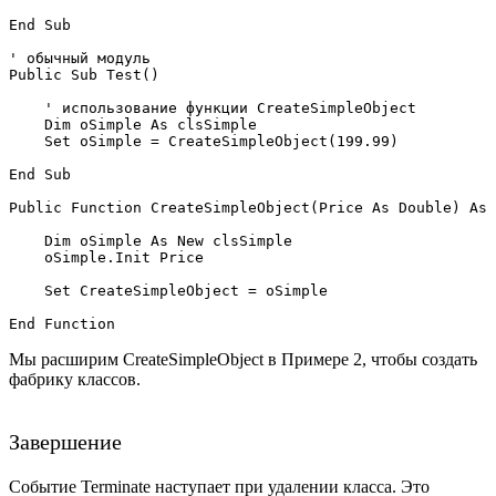
End Sub 

' обычный модуль

Public Sub Test()

    ' использование функции CreateSimpleObject 

    Dim oSimple As clsSimple

    Set oSimple = CreateSimpleObject(199.99)

End Sub

Public Function CreateSimpleObject(Price As Double) As 
    Dim oSimple As New clsSimple

    oSimple.Init Price

    Set CreateSimpleObject = oSimple

Мы расширим CreateSimpleObject в Примере 2, чтобы создать
фабрику классов.
Завершение
Событие Terminate наступает при удалении класса. Это