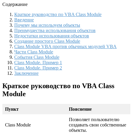
Содержание
Краткое руководство по VBA Class Module
Введение
Почему мы используем объекты
Преимущества использования объектов
Недостатки использования объектов
Создание простого Class Module
Class Module VBA против обычных модулей VBA
Части Class Module
События Class Module
Class Module. Пример 1
Class Module. Пример 2
Заключение
Краткое руководство по VBA Class
Module
Пункт
Пояснение
Позволяет пользователю
Class Module
создавать свои собственные
объекты.