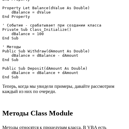
Property Let Balance(dValue As Double)

    dBalance = dValue 

End Property

' Событие - срабатывает при создании класса

Private Sub Class_Initialize()

    dBalance = 100

End Sub

' Методы

Public Sub Withdraw(dAmount As Double)

    dBalance = dBalance - dAmount

End Sub

Public Sub Deposit(dAmount As Double)

    dBalance = dBalance + dAmount

Теперь, когда мы увидели примеры, давайте рассмотрим
каждый из них по очереди.
Методы Class Module
Методы относятся к процедурам класса. В VBA есть