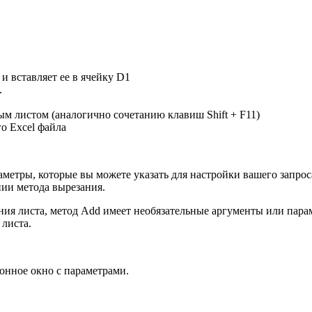
и вставляет ее в ячейку D1
.
м листом (аналогично сочетанию клавиш Shift + F11)
о Excel файла
етры, которые вы можете указать для настройки вашего запроса
нии метода вырезания.
ения листа, метод Add имеет необязательные аргументы или пар
 листа.
ионное окно с параметрами.