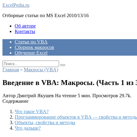
Skip
ExcelPedia.ru
to
Отборные статьи по MS Excel 2010/13/16
content
Об авторе
Контакты
Статьи по VBA
Сборник макросов
Обучение Excel
Search
for:
Главная
»
Макросы (VBA)
Введение в VBA: Макросы. (Часть 1 из 
Автор
Дмитрий Якушев
На чтение
5 мин.
Просмотров
29.7k.
Содержание
Что такое VBA?
Программирование объектов в VBA — свойства и метод
Объекты, свойства и методы
Что дальше?