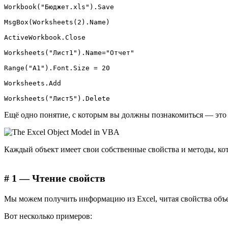
Workbook("Бюджет.xls").Save

MsgBox(Worksheets(2).Name)

ActiveWorkbook.Close

Worksheets("Лист1").Name="Отчет"

Range("А1").Font.Size = 20

Worksheets.Add

Ещё одно понятие, с которым вы должны познакомиться — эт
Каждый объект имеет свои собственные свойства и методы, ко
# 1 — Чтение свойств
Мы можем получить информацию из Excel, читая свойства объек
Вот несколько примеров: