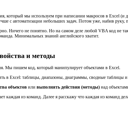
, который мы используем при написании макросов в Excel (и др
чше с автоматизации небольших задач. Потом уже, набив руку, 
но. Ничего не понятно. Но на самом деле любой VBA код не так 
 команда. Минимальных знаний английского хватит.
войства и методы
. Мы пишем код, который манипулирует объектами в Excel.
ить в Excel: таблицы, диапазоны, диаграммы, сводные таблицы и 
ства объектов
или
выполнять действия (методы)
над объектам
т каждая из команд. Далее я расскажу что каждая из команд дел