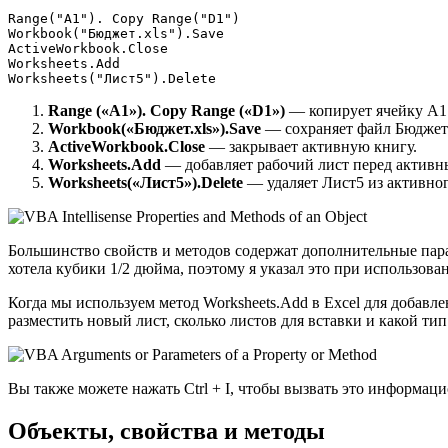
Range("A1"). Copy Range("D1")

Workbook("Бюджет.xls").Save

ActiveWorkbook.Close

Worksheets.Add

Range («A1»). Copy Range («D1»)
— копирует ячейку A1 
Workbook(«Бюджет.xls»).Save
— сохраняет файл Бюджет
ActiveWorkbook.Close
— закрывает активную книгу.
Worksheets.Add
— добавляет рабочий лист перед активны
Worksheets(«Лист5»).Delete
— удаляет Лист5 из активног
Большинство свойств и методов содержат дополнительные парам
хотела кубики 1/2 дюйма, поэтому я указал это при использова
Когда мы используем метод Worksheets.Add в Excel для добавл
разместить новый лист, сколько листов для вставки и какой тип
Вы также можете нажать Ctrl + I, чтобы вызвать это информац
Объекты, свойства и методы