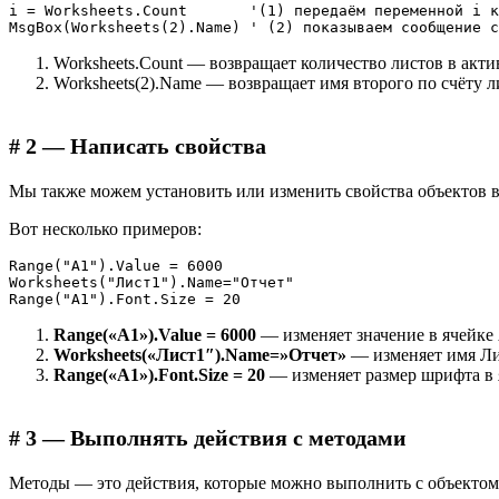
i = Worksheets.Count       '(1) передаём переменной i к
Worksheets.Count — возвращает количество листов в акти
Worksheets(2).Name — возвращает имя второго по счёту л
# 2 — Написать свойства
Мы также можем установить или изменить свойства объектов в
Вот несколько примеров:
Range("A1").Value = 6000

Worksheets("Лист1").Name="Отчет"

Range(«A1»).Value = 6000
— изменяет значение в ячейке 
Worksheets(«Лист1″).Name=»Отчет»
— изменяет имя Ли
Range(«А1»).Font.Size = 20
— изменяет размер шрифта в 
# 3 — Выполнять действия с методами
Методы — это действия, которые можно выполнить с объектом.