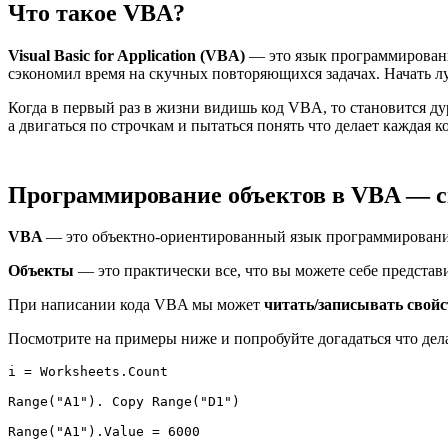
Что такое VBA?
Visual Basic for Application (VBA)
— это язык программирования
сэкономил время на скучных повторяющихся задачах. Начать лу
Когда в первый раз в жизни видишь код VBA, то становится дур
а двигаться по строчкам и пытаться понять что делает каждая
Программирование объектов в VBA — с
VBA
— это объектно-ориентированный язык программирования
Объекты
— это практически все, что вы можете себе представ
При написании кода VBA мы может
читать/записывать свой
Посмотрите на примеры ниже и попробуйте догадаться что делае
i = Worksheets.Count

Range("A1"). Copy Range("D1")

Range("A1").Value = 6000
