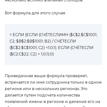
несколько вспомогательных столбцов.
Вот формула для этого случая:
= ЕСЛИ (ЕСЛИ (СЧЁТЕСЛИМН ($C$2:$C$1001;
С2; $B$2:$B$1001; В2) / СЧЁТЕСЛИ
($C$2:$C$1001; С2) <1;0;1); ЕСЛИ (СЧЁТЕСЛИ
($С2:С$22; С2) > 1;0;1);0)
Приведенная выше формула проверяет,
встречается ли имя сотрудника только в одном
регионе или в нескольких регионах. Это
делается путем подсчета количества
появлений имени в регионе и деления его на