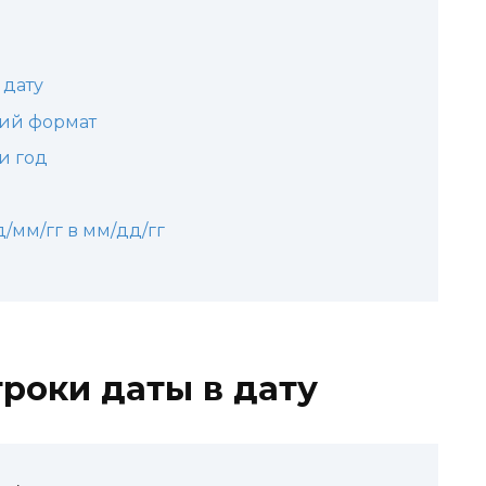
 дату
кий формат
и год
/мм/гг в мм/дд/гг
роки даты в дату