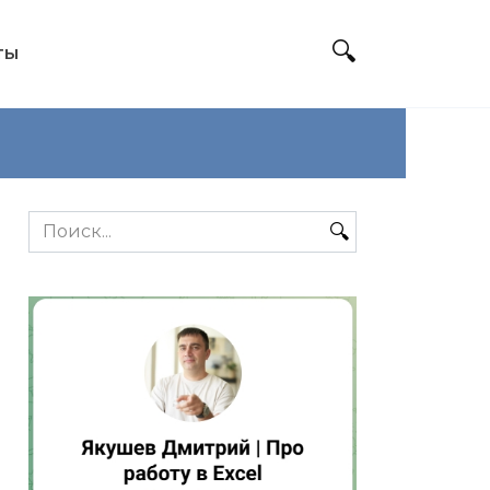
ТЫ
Search
for: