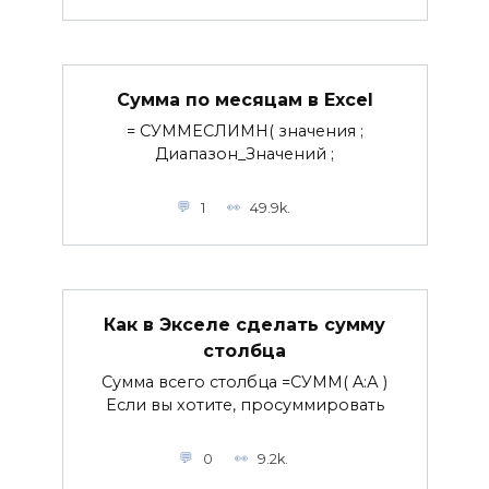
Сумма по месяцам в Excel
= СУММЕСЛИМН( значения ;
Диапазон_Значений ;
1
49.9k.
Как в Экселе сделать сумму
столбца
Сумма всего столбца =СУММ( A:А )
Если вы хотите, просуммировать
0
9.2k.