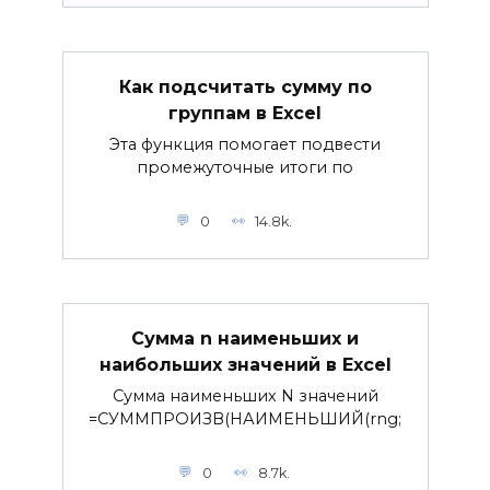
Как подсчитать сумму по
группам в Excel
Эта функция помогает подвести
промежуточные итоги по
0
14.8k.
Сумма n наименьших и
наибольших значений в Excel
Сумма наименьших N значений
=СУММПРОИЗВ(НАИМЕНЬШИЙ(rng;
0
8.7k.